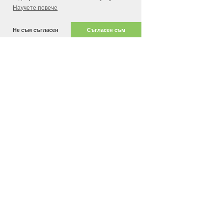
Научете повече
Не съм съгласен
Съгласен съм