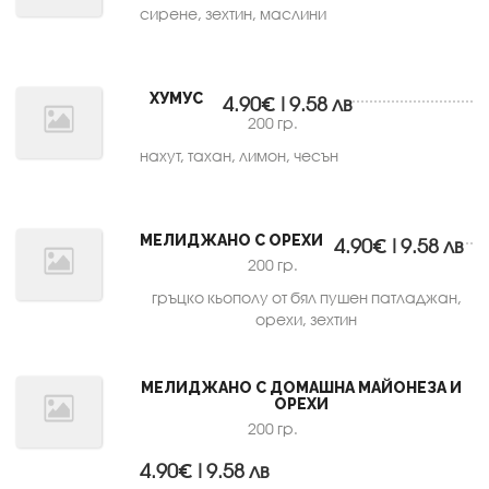
сирене, зехтин, маслини
ХУМУС
4.90€|9.58 лв
200 гр.
нахут, тахан, лимон, чесън
МЕЛИДЖАНО С ОРЕХИ
4.90€|9.58 лв
200 гр.
гръцко кьополу от бял пушен патладжан,
орехи, зехтин
МЕЛИДЖАНО С ДОМАШНА МАЙОНЕЗА И
ОРЕХИ
200 гр.
4.90€|9.58 лв