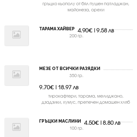
гръцко кьополу от бял пушен патладжан,
майонеза, орехи
ТАРАМА ХАЙВЕР
4.90€|9.58 лв
200 гр.
МЕЗЕ ОТ ВСИЧКИ РАЗЯДКИ
350 гр.
9.70€|18.97 лв
тирокафтери, тарама, мелиджано,
дзадзики, хумус, препечен домашен хляб
ГРЪЦКИ МАСЛИНИ
4.50€|8.80 лв
100 гр.